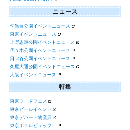
ニュース
勾当台公園イベントニュース
東京イベントニュース
上野恩賜公園イベントニュース
代々木公園イベントニュース
日比谷公園イベントニュース
久屋大通公園イベントニュース
大阪イベントニュース
特集
東京フードフェス
東京ビールイベント
東京デパート物産展
東京ホテルビュッフェ