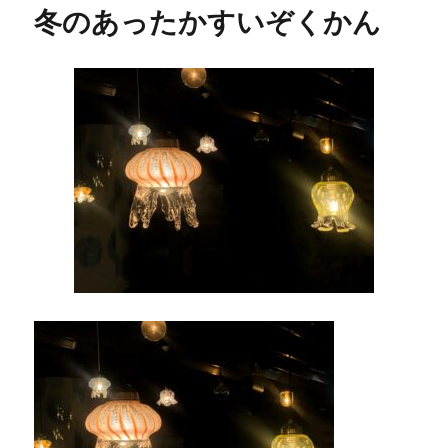
冬のあったかすいぞくかん