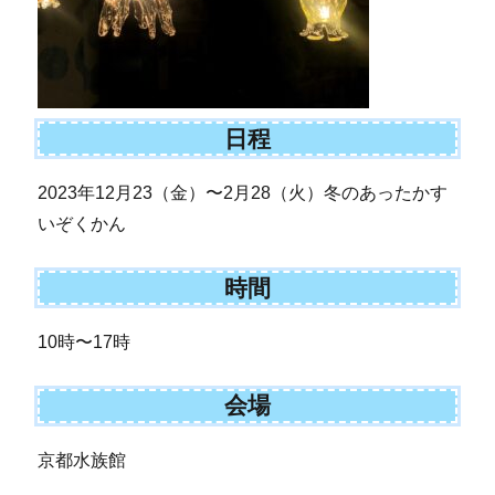
日程
2023年12月23（金）〜2月28（火）冬のあったかす
いぞくかん
時間
10時〜17時
会場
京都水族館