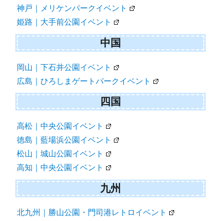
神戸｜メリケンパークイベント
姫路｜大手前公園イベント
中国
岡山｜下石井公園イベント
広島｜ひろしまゲートパークイベント
四国
高松｜中央公園イベント
徳島｜藍場浜公園イベント
松山｜城山公園イベント
高知｜中央公園イベント
九州
北九州｜勝山公園・門司港レトロイベント