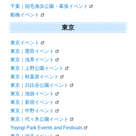
千葉｜稲毛海浜公園・幕張イベント
船橋イベント
東京
東京イベント
東京｜墨田イベント
東京｜浅草イベント
東京｜上野公園イベント
東京｜秋葉原イベント
東京｜日比谷公園イベント
東京｜池袋イベント
東京｜新宿イベント
東京｜中野イベント
東京｜代々木公園イベント
Yoyogi Park Events and Festivals