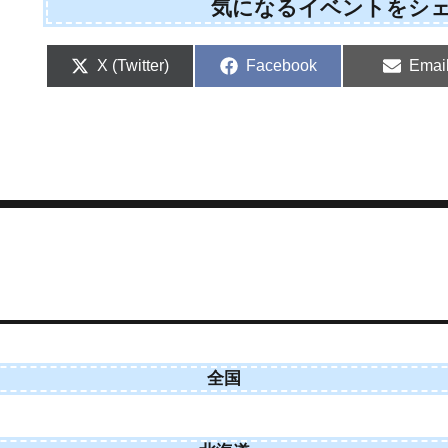
気になるイベントをシ
Share
Share
Shar
X (Twitter)
Facebook
Emai
on
on
on
全国