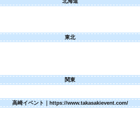
北海道
東北
関東
高崎イベント｜https://www.takasakievent.com/