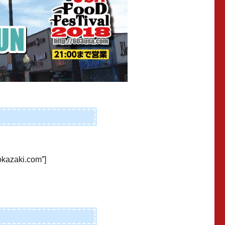
ookazaki.com”]