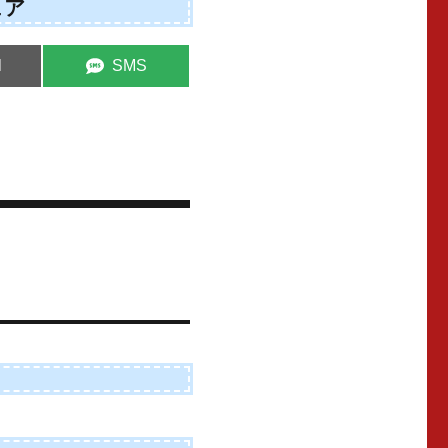
ェア
e
Share
l
SMS
on