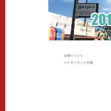
投
カ
京都イベント
稿
テ
タ
ハイキャラット京都
日:
ゴ
グ
リ
ー