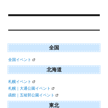
r
ー
)
投
稿
ナ
ビ
全国
ゲ
全国イベント
ー
シ
北海道
ョ
札幌イベント
ン
札幌｜大通公園イベント
函館｜五稜郭公園イベント
東北