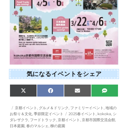
気になるイベントをシェア
Share
Share
Share
Share
X
F
E
S
on
on
on
on
(
a
m
M
T
c
a
S
w
e
i
投
カ
京都イベント
,
グルメ＆ドリンク
,
ファミリーイベント
,
地域の
i
b
l
稿
テ
タ
お祭り＆文化
,
季節限定イベント
2025春イベント
,
kokoka
,
シ
t
o
日:
ゴ
グ
ダレザクラ
,
フードトラック
,
京都イベント
,
京都市国際交流会館
,
t
o
e
k
リ
日本庭園
,
春のマルシェ
,
柳の庭園