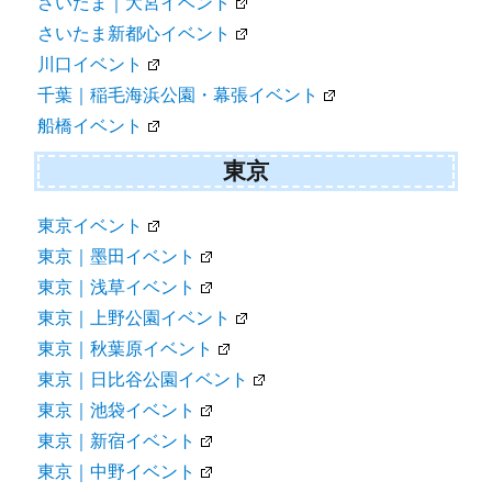
さいたま｜大宮イベント
さいたま新都心イベント
川口イベント
千葉｜稲毛海浜公園・幕張イベント
船橋イベント
東京
東京イベント
東京｜墨田イベント
東京｜浅草イベント
東京｜上野公園イベント
東京｜秋葉原イベント
東京｜日比谷公園イベント
東京｜池袋イベント
東京｜新宿イベント
東京｜中野イベント