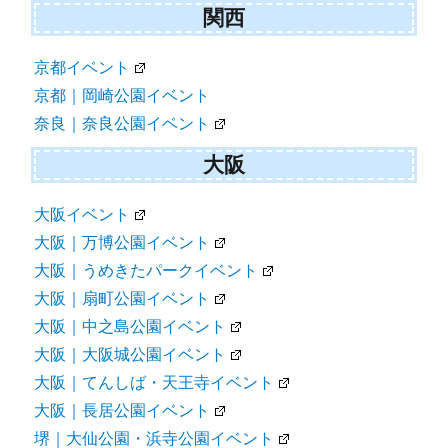
関西
京都イベント
京都｜岡崎公園イベント
奈良｜奈良公園イベント
大阪
大阪イベント
大阪｜万博公園イベント
大阪｜うめきたパークイベント
大阪｜扇町公園イベント
大阪｜中之島公園イベント
大阪｜大阪城公園イベント
大阪｜てんしば・天王寺イベント
大阪｜長居公園イベント
堺｜大仙公園・浜寺公園イベント