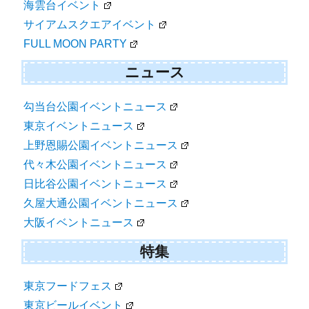
海雲台イベント
サイアムスクエアイベント
FULL MOON PARTY
ニュース
勾当台公園イベントニュース
東京イベントニュース
上野恩賜公園イベントニュース
代々木公園イベントニュース
日比谷公園イベントニュース
久屋大通公園イベントニュース
大阪イベントニュース
特集
東京フードフェス
東京ビールイベント