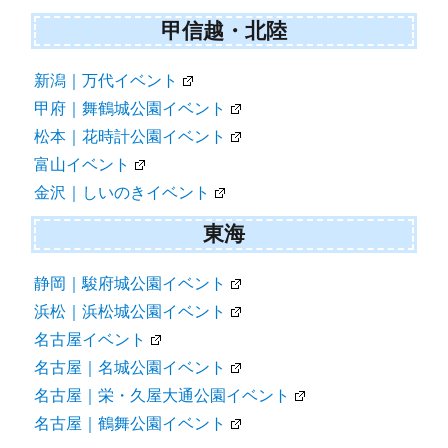
甲信越・北陸
新潟｜万代イベント
甲府｜舞鶴城公園イベント
松本｜花時計公園イベント
富山イベント
金沢｜しいのきイベント
東海
静岡｜駿府城公園イベント
浜松｜浜松城公園イベント
名古屋イベント
名古屋｜名城公園イベント
名古屋｜栄・久屋大通公園イベント
名古屋｜鶴舞公園イベント