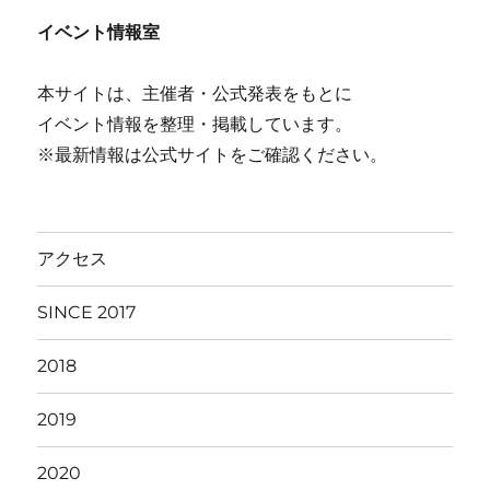
イベント情報室
本サイトは、主催者・公式発表をもとに
イベント情報を整理・掲載しています。
※最新情報は公式サイトをご確認ください。
アクセス
SINCE 2017
2018
2019
2020