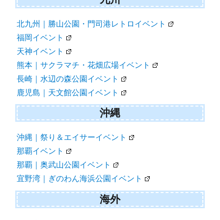
北九州｜勝山公園・門司港レトロイベント
福岡イベント
天神イベント
熊本｜サクラマチ・花畑広場イベント
長崎｜水辺の森公園イベント
鹿児島｜天文館公園イベント
沖縄
沖縄｜祭り＆エイサーイベント
那覇イベント
那覇｜奥武山公園イベント
宜野湾｜ぎのわん海浜公園イベント
海外