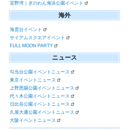
宜野湾｜ぎのわん海浜公園イベント
海外
海雲台イベント
サイアムスクエアイベント
FULL MOON PARTY
ニュース
勾当台公園イベントニュース
東京イベントニュース
上野恩賜公園イベントニュース
代々木公園イベントニュース
日比谷公園イベントニュース
久屋大通公園イベントニュース
大阪イベントニュース