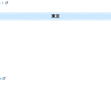
ント
東京
ls