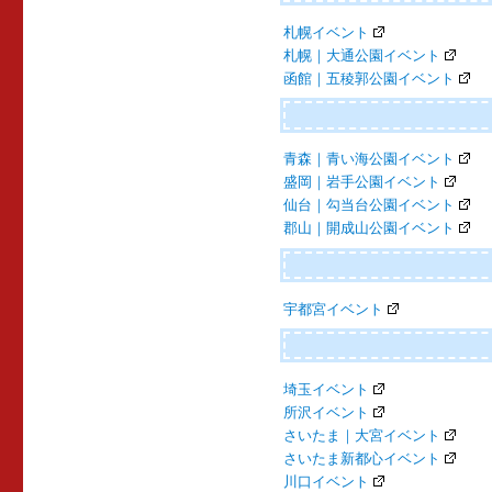
ョ
ン
札幌イベント
札幌｜大通公園イベント
函館｜五稜郭公園イベント
青森｜青い海公園イベント
盛岡｜岩手公園イベント
仙台｜勾当台公園イベント
郡山｜開成山公園イベント
宇都宮イベント
埼玉イベント
所沢イベント
さいたま｜大宮イベント
さいたま新都心イベント
川口イベント