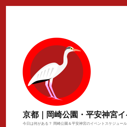
京都｜岡崎公園・平安神宮イ
今日は何がある？ 岡崎公園＆平安神宮のイベントスケジュー