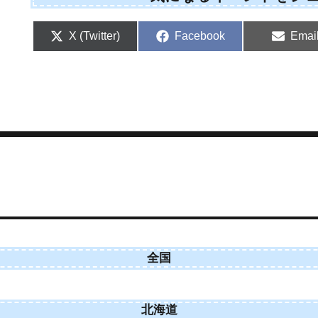
Share
Share
Shar
X (Twitter)
Facebook
Emai
on
on
on
全国
北海道