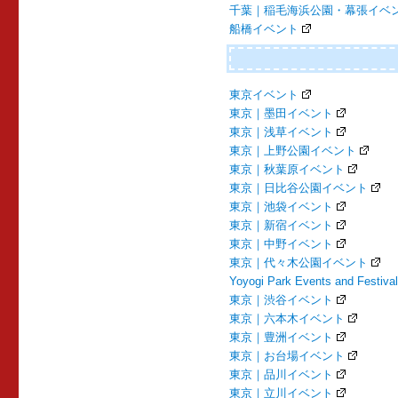
千葉｜稲毛海浜公園・幕張イベ
船橋イベント
東京イベント
東京｜墨田イベント
東京｜浅草イベント
東京｜上野公園イベント
東京｜秋葉原イベント
東京｜日比谷公園イベント
東京｜池袋イベント
東京｜新宿イベント
東京｜中野イベント
東京｜代々木公園イベント
Yoyogi Park Events and Festiva
東京｜渋谷イベント
東京｜六本木イベント
東京｜豊洲イベント
東京｜お台場イベント
東京｜品川イベント
東京｜立川イベント