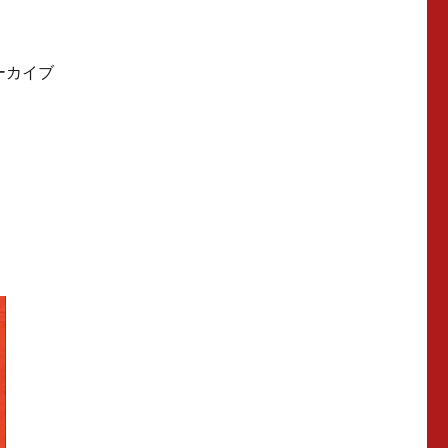
アーカイブ