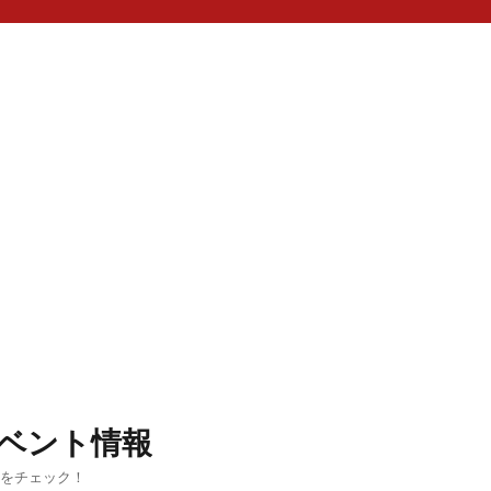
ベント情報
ルをチェック！