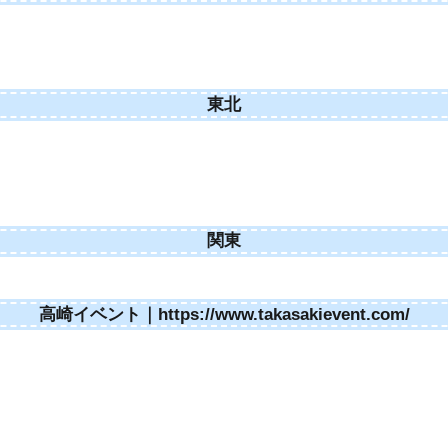
東北
関東
高崎イベント｜https://www.takasakievent.com/