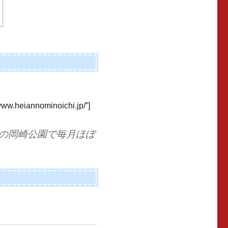
/www.heiannominoichi.jp/”]
の岡崎公園で毎月ほぼ