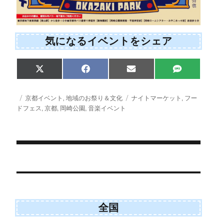
気になるイベントをシェア
Share
Share
Share
Share
X
F
E
S
on
on
on
on
(
a
m
M
T
c
a
S
w
e
i
投
カ
タ
京都イベント
,
地域のお祭り＆文化
ナイトマーケット
,
フー
i
b
l
稿
テ
グ
ドフェス
,
京都
,
岡崎公園
,
音楽イベント
t
o
日:
ゴ
t
o
e
k
リ
r
ー
)
投
稿
ナ
ビ
全国