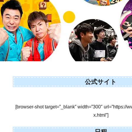
公式サイト
[browser-shot target=”_blank” width=”300″ url=”https://w
x.html”]
日程