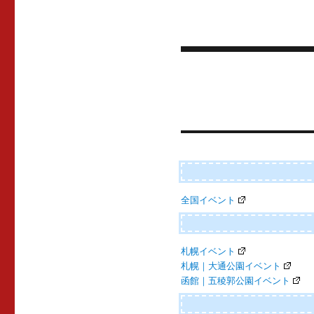
投
稿
ナ
ビ
ゲ
ー
全国イベント
シ
ョ
ン
札幌イベント
札幌｜大通公園イベント
函館｜五稜郭公園イベント