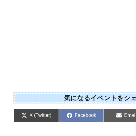
気になるイベントをシ
Share
Share
Shar
X (Twitter)
Facebook
Emai
on
on
on