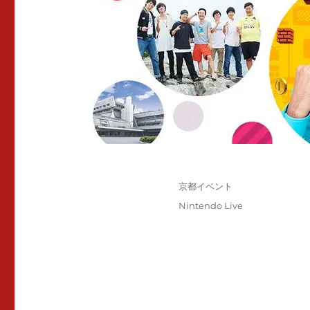
投
カ
京都イベント
稿
テ
タ
Nintendo Live
日:
ゴ
グ
リ
ー