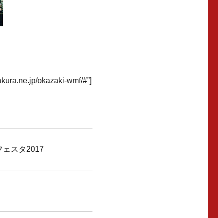
akura.ne.jp/okazaki-wmf/#”]
ェスタ2017