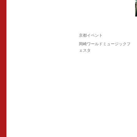
投
カ
京都イベント
稿
テ
タ
岡崎ワールドミュージックフ
日:
ゴ
グ
ェスタ
リ
ー