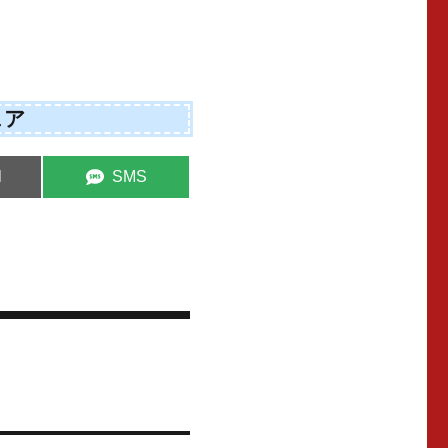
ェア
e
Share
l
SMS
on