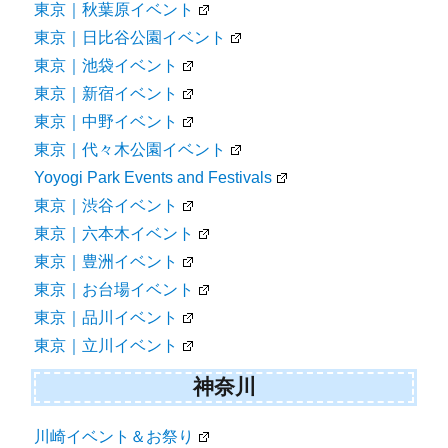
東京｜秋葉原イベント
東京｜日比谷公園イベント
東京｜池袋イベント
東京｜新宿イベント
東京｜中野イベント
東京｜代々木公園イベント
Yoyogi Park Events and Festivals
東京｜渋谷イベント
東京｜六本木イベント
東京｜豊洲イベント
東京｜お台場イベント
東京｜品川イベント
東京｜立川イベント
神奈川
川崎イベント＆お祭り