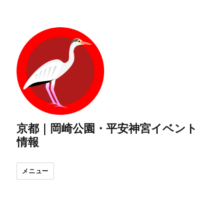
京都｜岡崎公園・平安神宮イベント
情報
メニュー