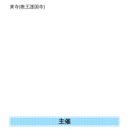
東寺(教王護国寺)
主催