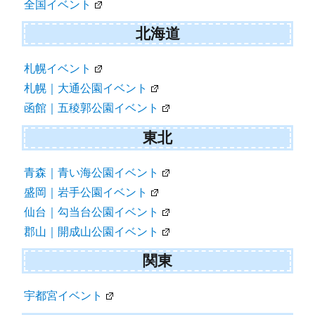
全国イベント
ー
シ
北海道
ョ
札幌イベント
ン
札幌｜大通公園イベント
函館｜五稜郭公園イベント
東北
青森｜青い海公園イベント
盛岡｜岩手公園イベント
仙台｜勾当台公園イベント
郡山｜開成山公園イベント
関東
宇都宮イベント