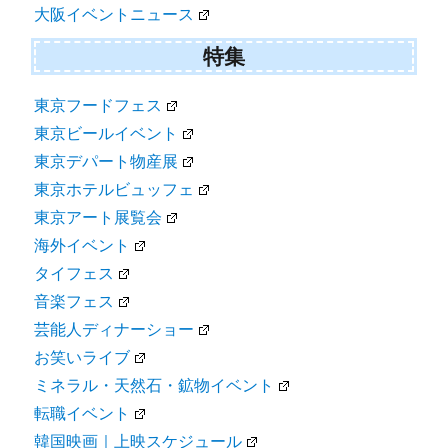
大阪イベントニュース
特集
東京フードフェス
東京ビールイベント
東京デパート物産展
東京ホテルビュッフェ
東京アート展覧会
海外イベント
タイフェス
音楽フェス
芸能人ディナーショー
お笑いライブ
ミネラル・天然石・鉱物イベント
転職イベント
韓国映画｜上映スケジュール